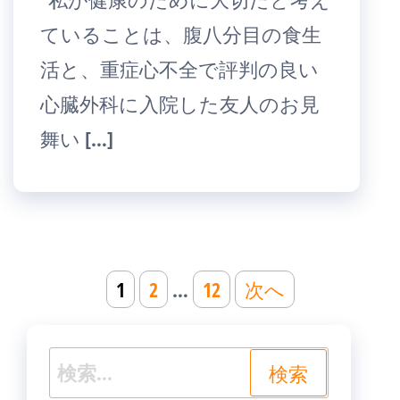
ていることは、腹八分目の食生
活と、重症心不全で評判の良い
心臓外科に入院した友人のお見
舞い […]
投
1
2
…
12
次へ
稿
の
検
ペ
索: