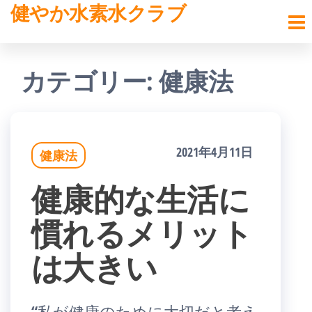
健やか水素水クラブ
コ
ン
テ
カテゴリー:
健康法
ン
ツ
へ
2021年4月11日
健康法
ス
健康的な生活に
キ
慣れるメリット
ッ
は大きい
プ
“私が健康のために大切だと考え