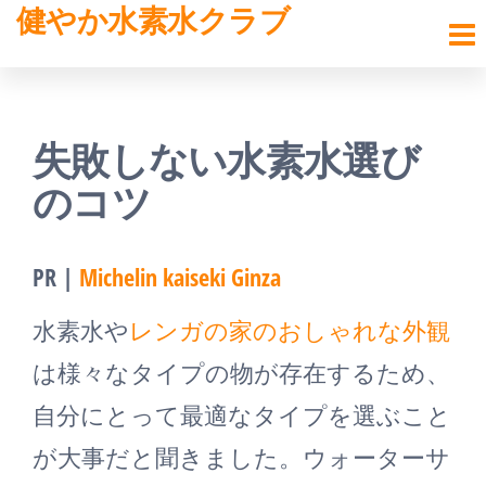
健やか水素水クラブ
コ
ン
テ
ン
失敗しない水素水選び
ツ
のコツ
へ
ス
PR |
Michelin kaiseki Ginza
キ
水素水や
レンガの家のおしゃれな外観
ッ
は様々なタイプの物が存在するため、
プ
自分にとって最適なタイプを選ぶこと
が大事だと聞きました。ウォーターサ