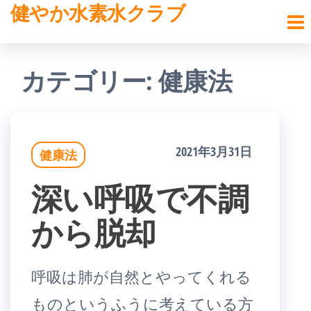
健やか水素水クラブ
コ
ン
テ
カテゴリー:
健康法
ン
ツ
へ
2021年3月31日
健康法
ス
深い呼吸で不調
キ
から脱却
ッ
プ
呼吸は肺が自然とやってくれる
ものというふうに考えている方