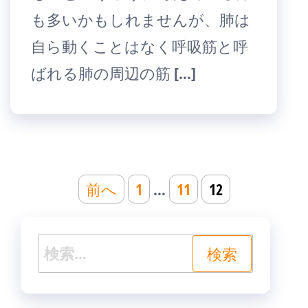
も多いかもしれませんが、肺は
自ら動くことはなく呼吸筋と呼
ばれる肺の周辺の筋 […]
投
前へ
1
…
11
12
稿
の
検
ペ
索:
ー
ジ