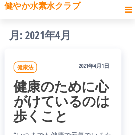
健やか水素水クラブ
コ
ン
テ
月:
2021年4月
ン
ツ
へ
2021年4月1日
健康法
ス
健康のために心
キ
がけているのは
ッ
歩くこと
プ
“いつまでも健康で元気でいるた