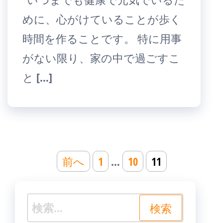
めに、心がけていることが歩く
時間を作ることです。 特に用事
がない限り、家の中で過ごすこ
と […]
投
前へ
1
…
10
11
稿
の
検
ペ
索: