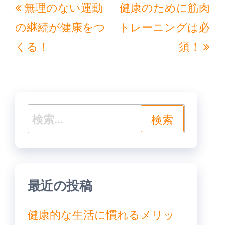
無理のない運動
健康のために筋肉
稿
去
の
ナ
の継続が健康をつ
トレーニングは必
の
投
ビ
くる！
須！
投
稿
ゲ
稿
ー
シ
ョ
検
ン
索:
最近の投稿
健康的な生活に慣れるメリッ