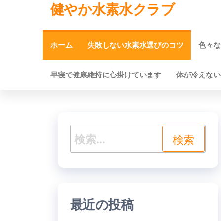
健やか水素水クラブ
コ
ン
テ
ホーム
失敗しない水素水選びのコツ
色々な
ン
早寝で健康維持に心掛けています
体が冷えない
ツ
へ
ス
検
キ
索:
ッ
プ
最近の投稿