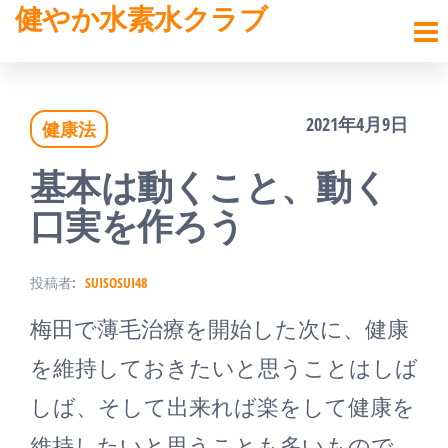
健やか水素水クラブ
コ
ン
テ
2021年4月9日
健康法
ン
ツ
基本は動くこと、動く
へ
口実を作ろう
ス
投稿者:
SUISOSUI48
キ
梅田で薄毛治療を開始した次に、健康
ッ
を維持しておきたいと思うことはしば
プ
しば、そして出来れば楽をして健康を
維持したいと思うことも多いもので