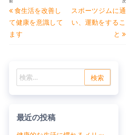
投
前
次
過
次
食生活を改善し
スポーツジムに通
稿
去
の
ナ
て健康を意識して
い、運動をするこ
の
投
ビ
ます
と
投
稿
ゲ
稿
ー
シ
ョ
検
ン
索:
最近の投稿
健康的な生活に慣れるメリッ